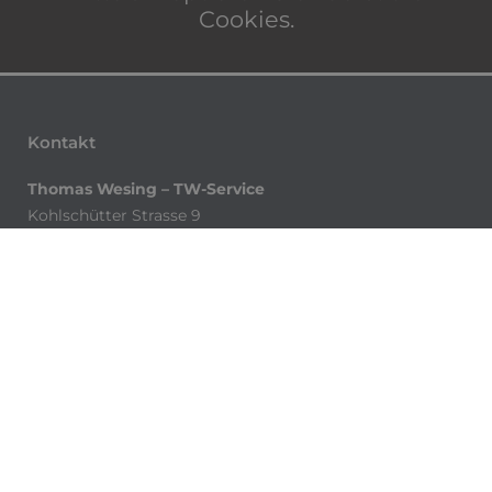
Cookies.
Kontakt
Thomas Wesing – TW-Service
Kohlschütter Strasse 9
06114 Halle (Saale)
Telefon:
0345 6846 215
Email:
info@tw-service-halle.de
Bürozeiten
Montag bis Donnerstag:
08.00 – 16.00 Uhr