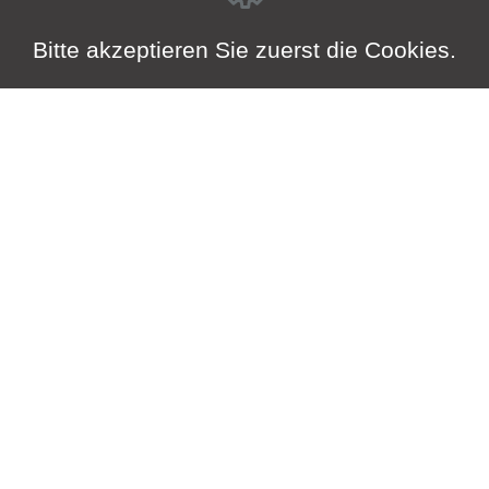
Bitte akzeptieren Sie zuerst die Cookies.
Kontakt
Thomas Wesing – TW-Service
Kohlschütter Strasse 9
06114 Halle (Saale)
Telefon:
0345 6846 215
Email:
info@tw-service-halle.de
Bürozeiten
Montag bis Donnerstag: