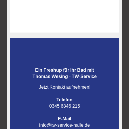
Lichteffekte über der Dusche oder der Wanne
eine angenehme Atmosphäre. Eine funktionale
Waschtischbeleuchtung über dem Spiegel macht
Ihnen das Schminken oder Rasieren leichter.
Ein Freshup für Ihr Bad mit
Thomas Wesing - TW-Service
Jetzt Kontakt aufnehmen!
Telefon
0345 6846 215
E-Mail
info@tw-service-halle.de