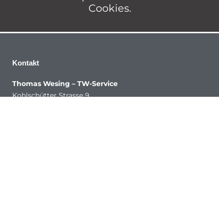
Cookies.
Kontakt
Thomas Wesing – TW-Service
Kohlschütter Strasse 9
06114 Halle (Saale)
Telefon:
0345 6846 215
Email:
info@tw-service-halle.de
Bürozeiten
Montag bis Donnerstag:
08.00 – 16.00 Uhr